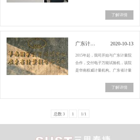
其下属的“绿色建筑材料国家重点实
验室”开发了用于高温陶瓷测试的试
了解详情
验机设备。中国建筑材料科学研究
总院，是国内建筑材料与无机非金
属新材料…...
广东计量院
2020-10-13
2015年起，我司开始与广东计量院
合作，交付电子万能试验机，该院
是华南权威计量机构。广东省计量
科学研究院是华南国家计量测试中
心（简称SCM）的技术实体，是全
了解详情
国七个大区级国家法定计量检定机
构之一。受国家质量监督检验检疫
总局和广东省质…...
总数 3
1
1/1