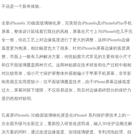
不说是一个新奇体验。
全新iPhone6s 3D曲面玻璃钢化屏，完美契合iPhone6s及iPhone6sPlus手机
屏幕，整体设计延续着它既往的风格，屏幕在尺寸上与iPhone6也几乎完
全一致，但在工艺上对边缘弧度进行了更大的调整，这样iPhone6s边缘
弧度更为饱满，相比幅度也大了很多。针对iPhone6s屏幕边缘的弧度调
整，市面上一般有几种解决方案，传统贴膜方式常见的主要有缩小尺寸
和仅平面玻璃覆盖两种方式。这两种贴膜在技术研发和生产过程中都相
对比较简单，缩小尺寸保护屏整体外观都偏小于苹果手机屏幕，非常影
响美观且实用度较小；仅平面玻璃覆盖技术，由于iPhone屏幕边缘弧度
过大，屏幕间留下缝隙，不仅容易进灰，而且对边缘易碎部分的保护力
度仍然相对较弱。
孔雀屏iPhone6s 3D曲面玻璃钢化屏是在iPhone6 系列保护屏技术上的一
次全面升级与全新定义，重新投入研发改进而成，融入3D全护边概念解
决方案的同时，通过改进边缘弧度、加强玻璃硬度、专利消泡处理、自