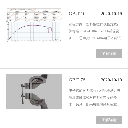
有各种装饰材…...
GB-T 1040.1-2006塑料板拉伸试验
2020-10-19
试验方案：塑料板拉伸试验方案计
算标准：GB-T 1040.1-2006试验设
备：三思泰捷CMT4104电子万能试
验机试样形状：板材材料名称：塑
料板试验速度：10 mm/min夹具：
了解详情
楔形拉伸（旋转式）湿度：64 %温
度：27 ℃备注：求取最大力、屈服
强度、抗拉强度…...
GB/T 7690.3-2001玻璃纤维断裂力测定
2020-10-19
电子式的拉力试验机可完全满足玻
璃纤维纱试验对控制和精度的要
求。夹具一般采用缠绕夹具装置，
以保证对试样的夹持。玻璃纤维纱
包括单纱、合股纱、缆纱、原丝、
了解详情
无捻粗纱等。国标GB/T 7690.3-