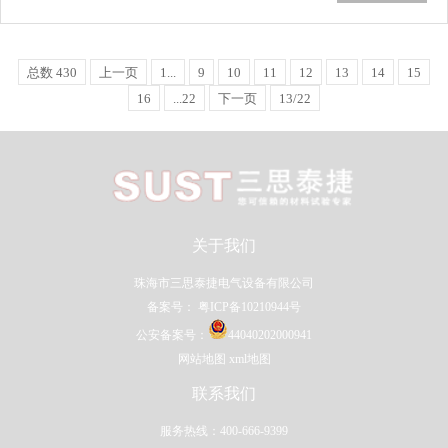
用试验装置为拉力试验机。原理是
将两块材料用胶粘剂制备成胶接试
样，然后将胶接试…...
总数 430
上一页
1...
9
10
11
12
13
14
15
16
...22
下一页
13/22
关于我们
珠海市三思泰捷电气设备有限公司
备案号：
粤ICP备10210944号
公安备案号：
44040202000941
网站地图
xml地图
联系我们
服务热线：400-666-9399