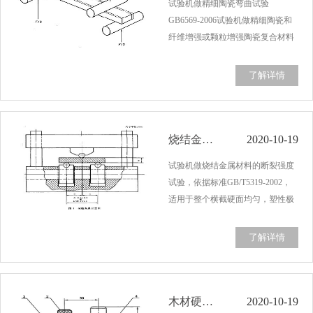
试验机做精细陶瓷弯曲试验
GB6569-2006试验机做精细陶瓷和
纤维增强或颗粒增强陶瓷复合材料
室温下的弯曲强度试验，按照国标
GB6569-2006要求执行。弯曲强度
了解详情
时一个特定的弹性梁受弯曲载荷断
裂时的最大应力。对矩形截面的梁
试样施加弯曲载荷，直…...
烧结金属材料弯曲 GB/T5319-2002
2020-10-19
试验机做烧结金属材料的断裂强度
试验，依据标准GB/T5319-2002，
适用于整个横截硬面均匀，塑性极
小的烧结金属材料，也适用于一批
金属粉末的烧结强度与参考粉末的
了解详情
烧结强度或参考强度间的比较试
验。不适用于硬质合金。将试样放
置在试验机夹具上…...
木材硬度的试验机测试GB/T1941-2009
2020-10-19