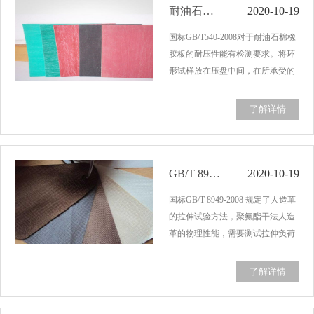
​耐油石棉橡胶板压缩 GB/T540-2008
2020-10-19
国标GB/T540-2008对于耐油石棉橡
胶板的耐压性能有检测要求。将环
形试样放在压盘中间，在所承受的
内压力的两倍的压紧力下，在规定
温度下保持120分钟，然后给其相
了解详情
同温度的内压力一定的水蒸气，保
温保压30分钟，观察是否有内压力
急剧下降现象。…...
​GB/T 8949-2008 人造革的拉伸试验
2020-10-19
国标GB/T 8949-2008 规定了人造革
的拉伸试验方法，聚氨酯干法人造
革的物理性能，需要测试拉伸负荷
及断裂伸长率，使用拉力试验机来
完成测试。试验机应该符合
了解详情
GB/T1040.3-2006的规定，试验步骤
及结果按GB/T1040.3-2006第九章规