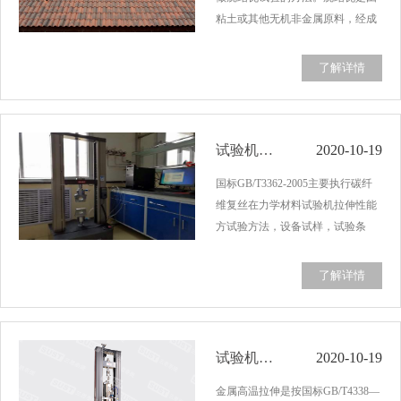
粘土或其他无机非金属原料，经成
型，烧结等工艺处理，用于建筑物
屋面覆盖及装饰用的板状或块状烧
了解详情
结制品，通常根据形状，表面状态
及吸水率不同来进行分类和具体产
品命名。弯曲强…...
试验机碳纤维复丝试验方案GB/T3362-2005
2020-10-19
国标GB/T3362-2005主要执行碳纤
维复丝在力学材料试验机拉伸性能
方试验方法，设备试样，试验条
件，程序、试验结果和试验报告。
标准GB/T3362-2005用于将1K至
了解详情
12K碳纤维复丝浸胶后测定其拉伸
强度，拉伸弹性模量和断裂伸长
率。碳纤维复丝方试验方…...
试验机金属高温拉伸方案GB/T4338-2006
2020-10-19
金属高温拉伸是按国标GB/T4338—