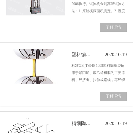
2006执行。试验机金属高温试验方
法：1. 原始横截面积测定。2. 温度
测量是当标距不同平行长度内两端
热电偶也有所不同，注意热电偶测
了解详情
温端直接固定于加热装置内时，必
须经校验以保证指示湿度与试样表
温度的一致…...
塑料编织袋拉伸试验GB_T8946-1998
2020-10-19
标准GB_T8946-1998塑料编织袋适
用于聚丙烯、聚乙烯树脂为主要原
料，经挤出、拉伸成扁线，再经织
造、制袋成的用于包装粉状固体物
料及柔性物品的塑料编织袋，用于
了解详情
编织袋力学试验的设备为拉力机。
塑料编织袋拉力机试验条件按
GB/T1039标准执行，…...
精细陶瓷弯曲试验GB6569-2006
2020-10-19