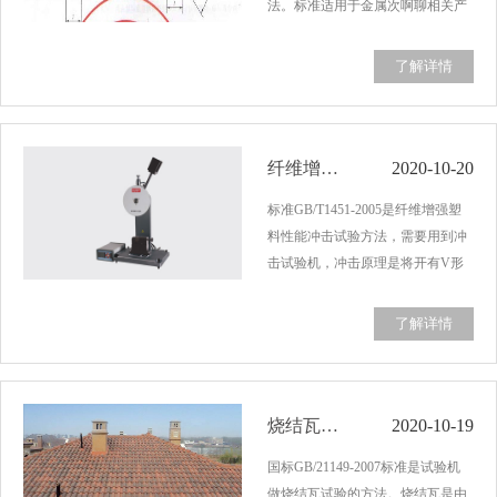
法。标准适用于金属次啊聊相关产
品标准试样的弯曲试验，但不适用
于金属管材和金属焊接接头的弯曲
了解详情
试验。通过试验机来完成测试。金
属弯曲试验是以圆形，方形，矩形
或多边形横截面…...
​纤维增强塑料冲击试验方法GB/T1451-2005
2020-10-20
标准GB/T1451-2005是纤维增强塑
料性能冲击试验方法，需要用到冲
击试验机，冲击原理是将开有V形
缺口的试样两端水平放置在支撑物
上，缺口背向冲击摆锤，摆锤向试
了解详情
样中间撞击一次，使试样受冲击时
产生应力集中而迅速破坏。以下是
纤维增强塑料冲…...
​烧结瓦试验机标准GB/21149-2007
2020-10-19
国标GB/21149-2007标准是试验机
做烧结瓦试验的方法。烧结瓦是由