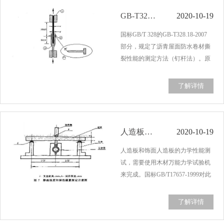
定进行，其中，样…...
GB-T328.18-2007 沥青防水卷材撕裂
2020-10-19
国标GB/T 328的GB-T328.18-2007
部分，规定了沥青屋面防水卷材撕
裂性能的测定方法（钉杆法）。原
理是通过用钉杆刺穿试样试验测量
需要的力，用与钉杆成垂直的力进
了解详情
行撕裂。所用的拉力试验机载荷能
力不低于2000N，能够设定夹具移
动速度，并且，…...
人造板木材试验机测试GB/T17657-1999
2020-10-19
人造板和饰面人造板的力学性能测
试，需要使用木材万能力学试验机
来完成。国标GB/T17657-1999对此
有相关规定。人造板是指木质纤维
原料经机械加工分解成各自独立的
了解详情
原料，再经过压制组成成的板材；
而饰面人造板是以人造板为基材，