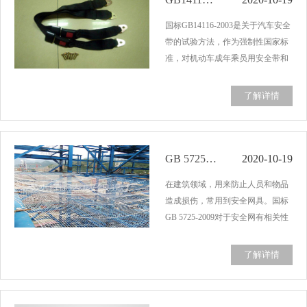
国标GB14116-2003是关于汽车安全
带的试验方法，作为强制性国家标
准，对机动车成年乘员用安全带和
约束系统的技术要求和试验方法做
了详细规定要求。需要使用拉力试
了解详情
验机完成相关测试试验。按照
GB14116-2003要求，汽车安全带织
带抗拉载荷试验的…...
GB 5725-2009安全网拉力试验机测试
2020-10-19
在建筑领域，用来防止人员和物品
造成损伤，常用到安全网具。国标
GB 5725-2009对于安全网有相关性
能的强制要求。如断裂强力、断裂
伸长、抗拉强度、撕裂强力等。使
了解详情
用拉力试验机完成上述检测。拉力
试验机要求精度1级，将试样夹持
在试验机夹具钳…...