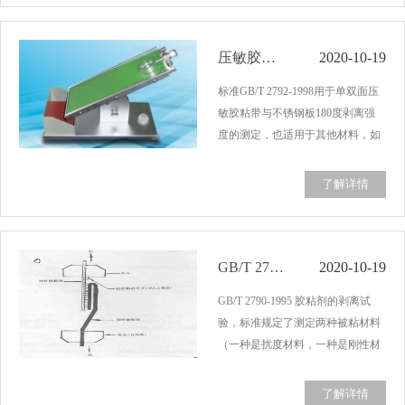
2001规定了以卷装形式提供的玻璃
纤维纱线断裂强力…...
​压敏胶粘带与不锈钢板剥离试验GB/T2792
2020-10-19
标准GB/T 2792-1998用于单双面压
敏胶粘带与不锈钢板180度剥离强
度的测定，也适用于其他材料，如
PVC、ABS、PE等。剥离强度时在
规定的剥离条件下，使胶接试样分
了解详情
离时单位宽度所能承受的载荷。所
用试验设备为拉力试验机，精度为
1级，试验机以下…...
GB/T 2790-1995 胶粘剂的剥离试验
2020-10-19
GB/T 2790-1995 胶粘剂的剥离试
验，标准规定了测定两种被粘材料
（一种是扰度材料，一种是刚性材
料）组成的胶接试样在规定条件
下，胶粘剂抗180度剥离性能。所
了解详情