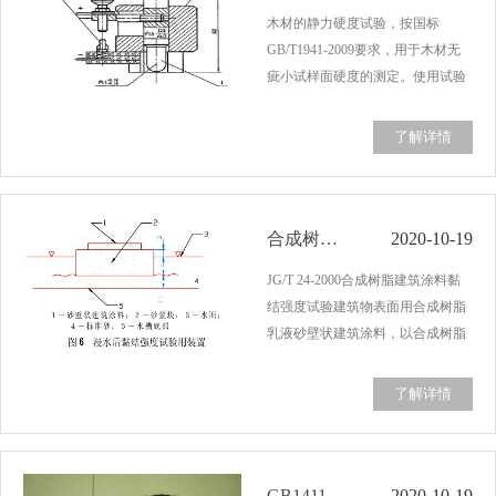
木材的静力硬度试验，按国标
GB/T1941-2009要求，用于木材无
疵小试样面硬度的测定。使用试验
机来完成检测。木材具有抵抗其他
刚体压入的能力，用规定半径的半
了解详情
球型钢压头，在静载荷下压入木材
以表示其硬度。试样要求尺寸为
70mm*50mm*50mm，长度…...
合成树脂建筑涂料黏结强度试验JG/T 24-2000
2020-10-19
JG/T 24-2000合成树脂建筑涂料黏
结强度试验建筑物表面用合成树脂
乳液砂壁状建筑涂料，以合成树脂
乳液为主要黏结剂，以砂粒、石材
微粒和石粉为骨料，在建筑物表面
了解详情
上形成具有石材质感饰面涂层。其
黏结强度试验，需要进行拉力机测
试。需要测试…...
GB14116-2003汽车安全带抗拉载荷试验
2020-10-19