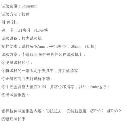
试验速度：3mm/min
试验方法：拉伸
引 伸 计：
夹 具：3T夹具 V口夹块
试验设备：拉力试验机
制样要求：试样头Ф7mm，平行段 Ф4. 20mm （铝棒）
试验方案：①选取3T拉伸夹具并装在试验机上：
②测量试样尺寸：
③将试样的一端固定于夹具中，并力值清零：
④正确控制并夹好试样下端：
⑤手控盒调整力值在0-1N，并将位移清零，以3mm/min运行：
⑥出试验报告：
铝棒拉伸试验报告内容：①抗拉力 ②抗拉强度 ③Fp0.2 ④Rp0.2
⑤断后抻长率