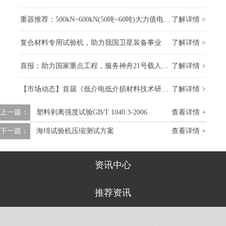
重器推荐：500kN~600kN(50吨~60吨)大力值电子万能试验机
了解详情 >
复合材料专用试验机，助力我国卫星装备事业
了解详情 >
喜报：助力国家重点工程，服务神舟21号载人飞船 “上太空”
了解详情 >
【市场动态】首届《低介电低介损材料技术研讨会》召开，我司受邀参会
了解详情 >
上一篇：
塑料剥离强度试验GB/T 1040.3-2006
查看详情 +
下一篇：
海绵试验机压缩测试方案
查看详情 +
资讯中心
推荐资讯