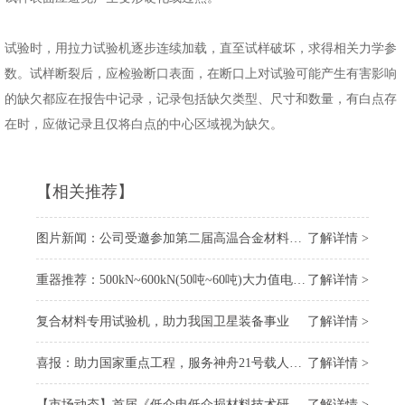
试验时，用拉力试验机逐步连续加载，直至试样破坏，求得相关力学参
数。试样断裂后，应检验断口表面，在断口上对试验可能产生有害影响
的缺欠都应在报告中记录，记录包括缺欠类型、尺寸和数量，有白点存
在时，应做记录且仅将白点的中心区域视为缺欠。
【相关推荐】
图片新闻：公司受邀参加第二届高温合金材料大会
了解详情 >
重器推荐：500kN~600kN(50吨~60吨)大力值电子万能试验机
了解详情 >
复合材料专用试验机，助力我国卫星装备事业
了解详情 >
喜报：助力国家重点工程，服务神舟21号载人飞船 “上太空”
了解详情 >
【市场动态】首届《低介电低介损材料技术研讨会》召开，我司受邀参会
了解详情 >