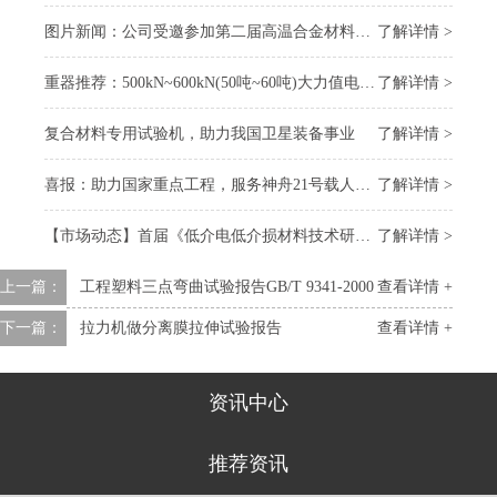
图片新闻：公司受邀参加第二届高温合金材料大会
了解详情 >
重器推荐：500kN~600kN(50吨~60吨)大力值电子万能试验机
了解详情 >
复合材料专用试验机，助力我国卫星装备事业
了解详情 >
喜报：助力国家重点工程，服务神舟21号载人飞船 “上太空”
了解详情 >
【市场动态】首届《低介电低介损材料技术研讨会》召开，我司受邀参会
了解详情 >
上一篇：
工程塑料三点弯曲试验报告GB/T 9341-2000
查看详情 +
下一篇：
拉力机做分离膜拉伸试验报告
查看详情 +
资讯中心
推荐资讯