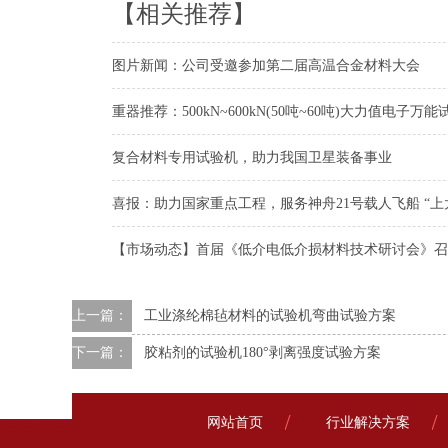
【相关推荐】
图片新闻：公司受邀参加第二届高温合金材料大会
重器推荐：500kN~600kN(50吨~60吨)大力值电子万
复合材料专用试验机，助力我国卫星装备事业
喜报：助力国家重点工程，服务神舟21号载人飞船 “上
【市场动态】首届《低介电低介损材料技术研讨会》召
上一篇：
工业涤纶棉毡材料的试验机弯曲试验方案
下一篇：
胶粘剂的试验机180°剥离强度试验方案
网站首页
行业解决方案