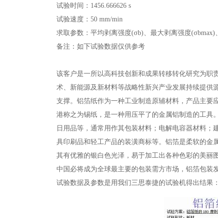
试验时间：1456.666626 s
试验速度：50 mm/min
求取参数：平均剥离强度(σb)、最大剥离强度(σbmax)、
备注：如下试验数据仅供参考
该客户是一所以高科技创新和成果转移转化研究为职
术、新能源及新材料等战略性新兴产业发展持续提供
支撑。铝箔纸作为一种工业制造原辅材料，产品主要应用于
港称之为锡纸，是一种用压平了的金属铝制造的工具
日用品等，通常用作其包装材料；电解电容器材料；
具印刷品和轻工产品的装潢商标等。铝箔是柔软的金
其有优雅的银白色光泽，易于加工出各种色彩的美丽
中国必将成为全球最主要的包装需方市场，铝箔包装发
试验数据及参数是用我们三思泰捷的试验机得出结果