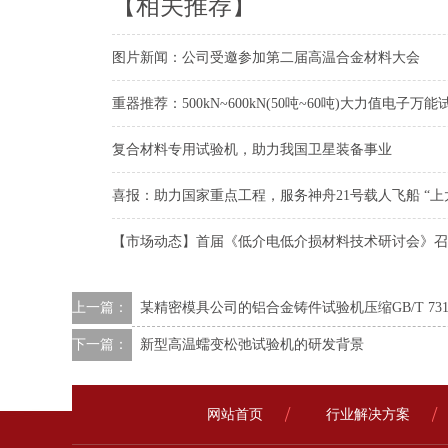
【相关推荐】
图片新闻：公司受邀参加第二届高温合金材料大会
重器推荐：500kN~600kN(50吨~60吨)大力值电子万
复合材料专用试验机，助力我国卫星装备事业
喜报：助力国家重点工程，服务神舟21号载人飞船 “上
【市场动态】首届《低介电低介损材料技术研讨会》召
上一篇：
​某精密模具公司的铝合金铸件试验机压缩GB/T 7314-
下一篇：
​新型高温蠕变松弛试验机的研发背景
网站首页
行业解决方案