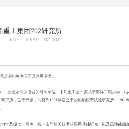
船重工集团702研究所
：
来源：
发布日期： 2020.10.13
制了模型冰轴向压缩强度测量系统。
心），是蛟龙号深潜器的研制单位。中船重工是一家从事海洋工程力学，结
究所，位于无锡，前身为1951年建立于的船舶模型试验研究所，1961
。
构力学及振动、噪声、抗冲击等相关技术的应用基础研究，以及高性能船